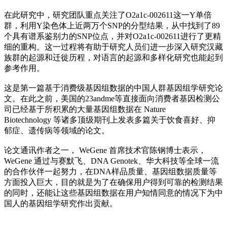
在此研究中，研究团队重点关注了O2a1c-002611这一Y单倍
群，利用Y染色体上近两万个SNP的分型结果，从中找到了89
个具有谱系鉴别力的SNP位点，并对O2a1c-002611进行了更精
细的重构。这一过程将有助于研究人员们进一步深入研究汉藏
族群的起源和迁徙历程，对语言的起源和多样化研究也能起到
参考作用。
这是第一篇基于消费级基因组数据的中国人群基因组学研究论
文。在此之前，美国的23andme等直接面向消费者基因检测公
司已经基于所积累的大量基因组数据在 Nature
Biotechnology 等诸多顶级期刊上发表多篇关于饮食喜好、抑
郁症、遗传病等领域的论文。
论文通讯作者之一， WeGene 首席技术官陈钢博士表示，
WeGene 通过与赛默飞、DNA Genotek、华大科技等全球一流
的合作伙伴一起努力，在DNA样品质量、基因组数据质量等
方面投入巨大，目的就是为了在确保用户得到可靠的检测结果
的同时，还能让这些基因组数据在用户知情同意的情况下为中
国人的基因组学研究作出贡献。